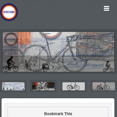
Bike rentals
Road bikes
Bookmark This