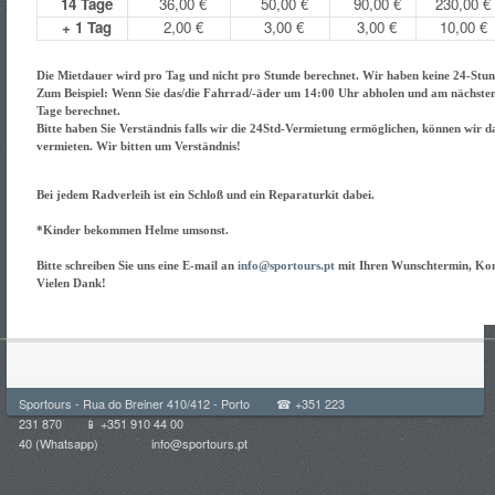
14 Tage
36,00 €
50,00 €
90,00 €
230,00 €
+ 1 Tag
2,00 €
3,00 €
3,00 €
10,00 €
Die Mietdauer wird pro Tag und nicht pro Stunde berechnet. Wir haben keine 24-Stu
Zum Beispiel: Wenn Sie das/die Fahrrad/-äder um 14:00 Uhr abholen und am nächst
Tage berechnet.
Bitte haben Sie Verständnis falls wir die 24Std-Vermietung ermöglichen, können wir 
vermieten. Wir bitten um Verständnis!
Bei jedem Radverleih ist ein Schloß und ein Reparaturkit dabei.
*Kinder bekommen Helme umsonst.
Bitte schreiben Sie uns eine E-mail an
info@sportours.pt
mit Ihren Wunschtermin, Ko
Vielen Dank!
Sportours - Rua do Breiner 410/412 - Porto ☎ +351 223
231 870 📱 +351 910 44 00
40 (Whatsapp)
info@sportours.pt